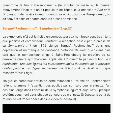
Surnommé le trio « Gassenhauer » (le « tube de ruelle »), le dernier
mouvement s’inspire d’un air populaire de l’époque, la chanson «
Prio ch’io
l’impegno
» de l’opéra
L’amor marinaro ossia Il corsaro
de Joseph Weigl, un
air souvent sifflé et chanté dans les ruelles de Vienne.
Sergueï Rachmaninoff : Symphonie n°2 op.27
La symphonie n°2 est le fruit d’un compositeur aux nombreux succès en tant
que pianiste et compositeur. Pourtant, la réception hostile par la presse de
sa
Symphonie n°1
en 1896 plonge Sergueï Rachmaninoff dans une
dépression et un manque de confiance profonde. Ce n’est que 12 ans plus
tard que le compositeur dirige à Saint-Pétersbourg la création de sa
deuxième œuvre symphonique, applaudie à l’unanimité par son public : «
il
représente l'une des figures les plus remarquables du monde de la musique
contemporaine, un digne successeur de Tchaïkovski
», écrit le critique
moscovite Yuri Engel.
Malgré les nombreux atouts de cette symphonie, l’œuvre de Rachmaninoff
retient notamment l’attention des publics par son solo pour clarinette, l’un
des plus longs dans l’histoire de la symphonie, figurant aujourd’hui presque
systématiquement dans chaque concours de clarinette (à écouter à partir de
31 minutes et 12 secondes dans la vidéo ci-dessous) :