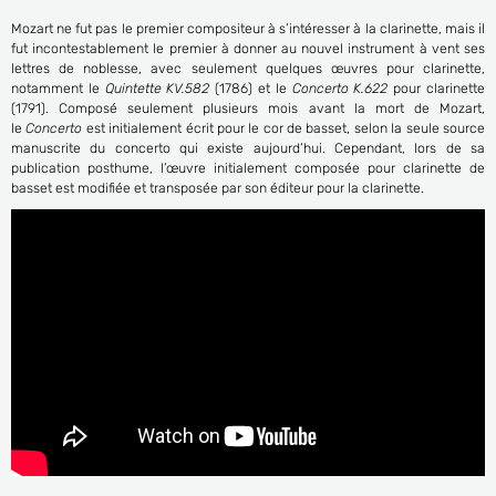
Mozart ne fut pas le premier compositeur à s’intéresser à la clarinette, mais il
fut incontestablement le premier à donner au nouvel instrument à vent ses
lettres de noblesse, avec seulement quelques œuvres pour clarinette,
notamment le
Quintette KV.582
(1786) et le
Concerto K.622
pour clarinette
(1791). Composé seulement plusieurs mois avant la mort de Mozart,
le
Concerto
est initialement écrit pour le cor de basset, selon la seule source
manuscrite du concerto qui existe aujourd’hui. Cependant, lors de sa
publication posthume, l’œuvre initialement composée pour clarinette de
basset est modifiée et transposée par son éditeur pour la clarinette.