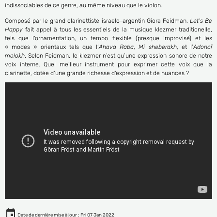
indissociables de ce genre, au même niveau que le violon.
Composé par le grand clarinettiste israelo-argentin Giora Feidman,
Let’s Be
Happy
fait appel à tous les essentiels de la musique klezmer traditionelle,
tels que l’ornamentation, un tempo flexible (presque improvisé) et les
« modes » orientaux tels que l’
Ahava Raba
,
Mi sheberakh
, et l’
Adonoï
molokh
. Selon Feidman, le klezmer n’est qu’une expression sonore de notre
voix interne. Quel meilleur instrument pour exprimer cette voix que la
clarinette, dotée d’une grande richesse d’expression et de nuances ?
Date de dernière mise à jour : Fri 07 Jan 2022