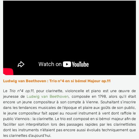
Ludwig van Beethoven : Trio n°4 en si bémol Majeur op.11
Le
Trio n°4 op.11
, pour clarinette, violoncelle et piano est une œuvre de
jeunesse de
Ludwig van Beethoven
, composée en 1798, alors qu’il était
encore un jeune compositeur à son compte à Vienne. Souhaitant s’inscrire
dans les tendances musicales de l’époque et plaire aux goûts de son public,
le jeune compositeur fait appel au nouvel instrument à vent dont raffole le
public Viennois : la clarinette. Le trio est composé en si bémol majeur afin de
faciliter son interprétation lors des passages rapides par les clarinettistes
dont les instruments n’étaient pas encore aussi évolués techniquement que
les clarinettes d’aujourd’hui.