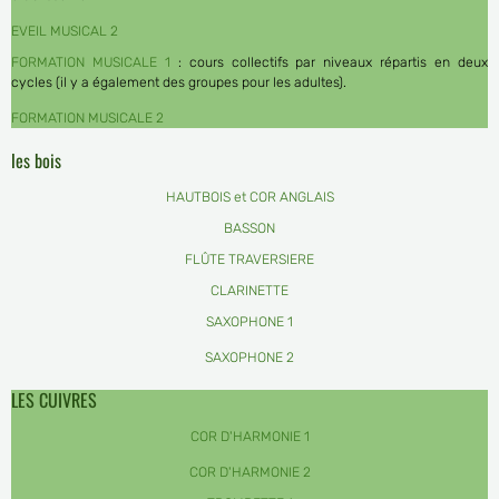
EVEIL MUSICAL 2
FORMATION MUSICALE 1
: cours collectifs par niveaux répartis en deux
cycles (il y a également des groupes pour les adultes).
FORMATION MUSICALE 2
les bois
HAUTBOIS et COR ANGLAIS
BASSON
FLÛTE TRAVERSIERE
CLARINETTE
SAXOPHONE 1
SAXOPHONE 2
LES CUIVRES
COR D'HARMONIE 1
COR D'HARMONIE 2