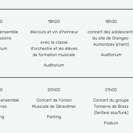
30
18h00
18h30
'ensemble
discours et vin d'honneur
concert des adolescent
ssions
du site de Granges-
avec la classe
Aumontzey (chant)
rium
d'orchestre et les élèves
de formation musicale
Auditorium
Auditorium
30
20h00
21h00
n ensemble
Concert de l'Union
Concert du groupe
vres
Musicale de Gérardmer
Tonnerre de Brass
(fanfare ska/funk)
ing
Parking
Podium