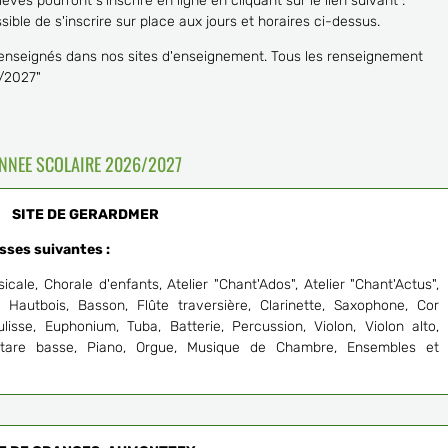
lèves pourront s'inscrire en ligne en cliquant sur le lien suivant :
ossible de s'inscrire sur place aux jours et horaires ci-dessus.
 enseignés dans nos sites d'enseignement. Tous les renseignement
6/2027"
NNEE SCOLAIRE 2026/2027
SITE DE GERARDMER
asses suivantes :
cale, Chorale d'enfants, Atelier "Chant'Ados", Atelier "Chant'Actus",
 Hautbois, Basson, Flûte traversière, Clarinette, Saxophone, Cor
isse, Euphonium, Tuba, Batterie, Percussion, Violon, Violon alto,
uitare basse, Piano, Orgue, Musique de Chambre, Ensembles et