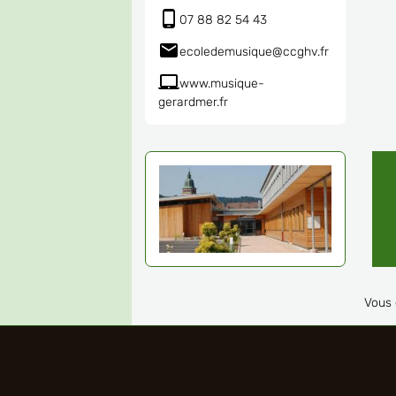
07 88 82 54 43
ecoledemusique@ccghv.fr
www.musique-
gerardmer.fr
Vous 