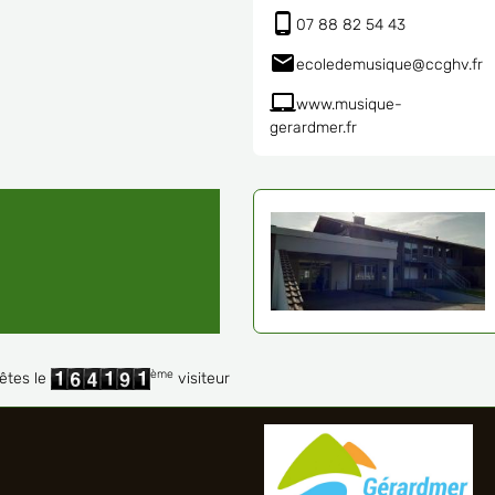
07 88 82 54 43
ecoledemusique@ccghv.fr
www.musique-
gerardmer.fr
ème
êtes le
visiteur