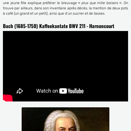
une jeune fille explique préférer le breuvage «
plus que mille baisers
». On
trouve par ailleurs, dans son inventaire après décès, la mention de deux pots
à café (un grand et un petit), ainsi que d’un sucrier et de tasses.
Bach (1685-1750) Kaffeekantate BWV 211 - Harnoncourt