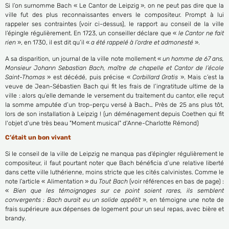
Si l’on surnomme Bach « Le Cantor de Leipzig », on ne peut pas dire que la
ville fut des plus reconnaissantes envers le compositeur. Prompt à lui
rappeler ses contraintes (voir ci-dessus), le rapport au conseil de la ville
l’épingle régulièrement. En 1723, un conseiller déclare que «
le Cantor ne fait
rien
», en 1730, il est dit qu’il «
a été rappelé à l’ordre et admonesté
».
A sa disparition, un journal de la ville note mollement «
un homme de 67 ans,
Monsieur Johann Sebastian Bach, maître de chapelle et Cantor de l’école
Saint-Thomas
» est décédé, puis précise «
Corbillard Gratis
». Mais c’est la
veuve de Jean-Sébastien Bach qui fit les frais de l’ingratitude ultime de la
ville : alors qu’elle demande le versement du traitement du cantor, elle reçut
la somme amputée d’un trop-perçu versé à Bach… Près de 25 ans plus tôt,
lors de son installation à Leipzig ! (un déménagement depuis Coethen qui fit
l'objet d'une très beau "Moment musical" d'Anne-Charlotte Rémond)
C’était un bon vivant
Si le conseil de la ville de Leipzig ne manqua pas d’épingler régulièrement le
compositeur, il faut pourtant noter que Bach bénéficia d’une relative liberté
dans cette ville luthérienne, moins stricte que les cités calvinistes. Comme le
note l’article « Alimentation » du
Tout Bach
(voir références en bas de page) :
«
Bien que les témoignages sur ce point soient rares, ils semblent
convergents : Bach aurait eu un solide appétit
», en témoigne une note de
frais supérieure aux dépenses de logement pour un seul repas, avec bière et
brandy.