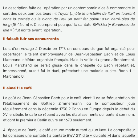
La description faite de l’opération par un contemporain aide à comprendre le
sort des deux compositeurs : «
Taylor
(…)
ôte le cristallin de l’œil en fourrant
dans la cornée ou le blanc de l’œil un petit fer pointu d’un demi-pied de
long
(15-16 cm) ». On comprend pourquoi la cantate BWV36c («
Bondissez de
joie »
) fut écrite avant l’opération…
Il faisait fuir ses concurrents
Lors d’un voyage à Dresde en 1717, un concours d’orgue fut organisé pour
départager le talent d’improvisateur de Jean-Sébastien Bach et de Louis
Marchand, célèbre organiste français. Mais la veille du grand affrontement,
Louis Marchand se serait glissé dans la chapelle où Bach répétait et,
impressionné, aurait fui le duel, prétextant une maladie subite. Bach 1 –
Marchand 0.
Il aimait le café
Le goût de Jean-Sébastien Bach pour le café vient-il de sa fréquentation de
l’établissement de Gottlieb Zimmermann, où le compositeur joua
régulièrement dans la décennie 1730 ? Connu en Europe depuis le début du
XVIIe siècle, le café se répand avec les établissements qui portent son nom,
et dont le premier à Berlin ouvre en 1670 seulement.
A l’époque de Bach, le café est une mode autant qu’un luxe. Le compositeur
lui consacre une cantate (la cantate BWV 211 dite « du café ») dans laquelle