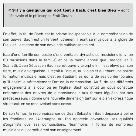
« S’il y a quelqu’un qui doit tout à Bach, c’est bien Dieu »
écrit
l'écrivain et le philosophe Emil Cioran .
En effet, la foi de Bach est le prisme indispensable à la compréhension de
son œuvre. Bach est un fervent luthérien, il écrit sa musique à la gloire de
Dieu, et il est donc de son devoir de cultiver son talent.
Issu d’une famille composée d’une véritable dynastie de musiciens (environ
80 musiciens dans la famille) et né la même année que Haendel et D.
Scarlatti, Jean Sébastien Bach se retrouve vite orphelin, il est élevé par son
frère, musicien organiste. Il reçoit à l'orgue, au violon et au chant une solide
formation musicale mais c'est en étudiant les écrits de ses contemporains
qu'il assimile véritablement l'art de la composition. Au fil de ses différents
engagements à la cour ou en l’église, Bach construit un opus constitué
notamment des œuvres de circonstance : aux formes léguées par ses
prédécesseurs il donne une nouvelle dimension tant sur le plan expressif que
structural, en se renouvelant sans cesse.
De son temps, la reconnaissance de Jean Sébastien Bach dépasse à peine
les frontières de l’Allemagne où l’on apprécie davantage ses qualités
d’organiste que ses compositions. Néanmoins, il forma de nombreux
musiciens qui perpétuèrent son enseignement.