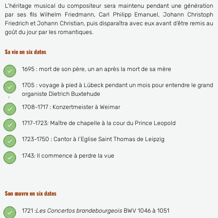
L’héritage musical du compositeur sera maintenu pendant une génération
par ses fils Wilhelm Friedmann, Carl Philipp Emanuel, Johann Christoph
Friedrich et Johann Christian, puis disparaîtra avec eux avant d’être remis au
goût du jour par les romantiques.
Sa vie en six dates
1695 : mort de son père, un an après la mort de sa mère
1705 : voyage à pied à Lübeck pendant un mois pour entendre le grand
organiste Dietrich Buxtehude
1708-1717 : Konzertmeister à Weimar
1717-1723
:
Maître de chapelle à la cour du Prince Leopold
1723-1750 : Cantor à l’Eglise Saint Thomas de Leipzig
1743
:
Il commence à perdre la vue
Son œuvre en six dates
1721 :
Les Concertos brandebourgeois
BWV 1046 à 1051