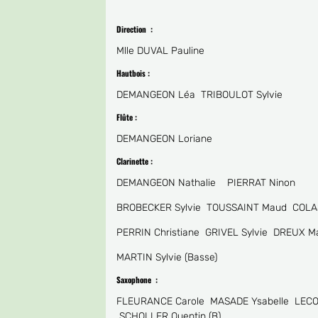
Direction :
Mlle DUVAL Pauline
Hautbois :
DEMANGEON Léa TRIBOULOT Sylvie
Flûte :
DEMANGEON Loriane
Clarinette :
DEMANGEON Nathalie PIERRAT Ninon
BROBECKER Sylvie TOUSSAINT Maud COLA
PERRIN Christiane GRIVEL Sylvie DREUX 
MARTIN Sylvie (Basse)
Saxophone
:
FLEURANCE Carole MASADE Ysabelle LECO
SCHOLLER Quentin (B)