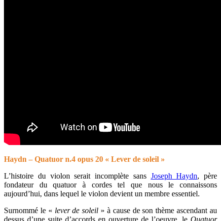
Haydn – Quatuor n.4 opus 20 « Lever de soleil »
L’histoire du violon serait incomplète sans
Joseph Haydn
, père
fondateur du quatuor à cordes tel que nous le connaissons
aujourd’hui, dans lequel le violon devient un membre essentiel.
Surnommé le «
lever de soleil
» à cause de son thème ascendant au
dessus d’une suite d’accords en ouverture de l’oeuvre, le
Quatuor