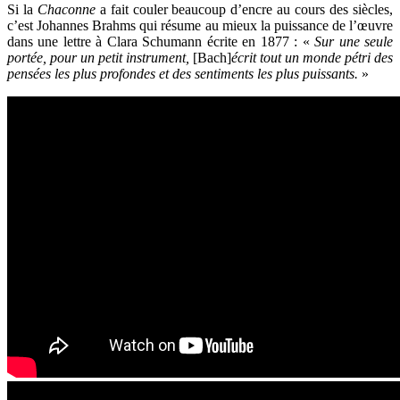
Si la
Chaconne
a fait couler beaucoup d’encre au cours des siècles,
c’est Johannes Brahms qui résume au mieux la puissance de l’œuvre
dans une lettre à Clara Schumann écrite en 1877 : «
Sur une seule
portée, pour un petit instrument,
[Bach]
écrit tout un monde pétri des
pensées les plus profondes et des sentiments les plus puissants.
»