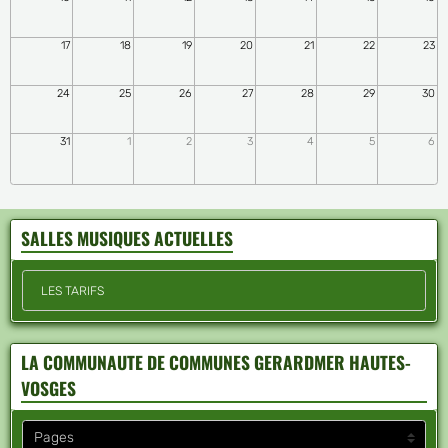
17
18
19
20
21
22
23
24
25
26
27
28
29
30
31
1
2
3
4
5
6
SALLES MUSIQUES ACTUELLES
LES TARIFS
LA COMMUNAUTE DE COMMUNES GERARDMER HAUTES-
VOSGES